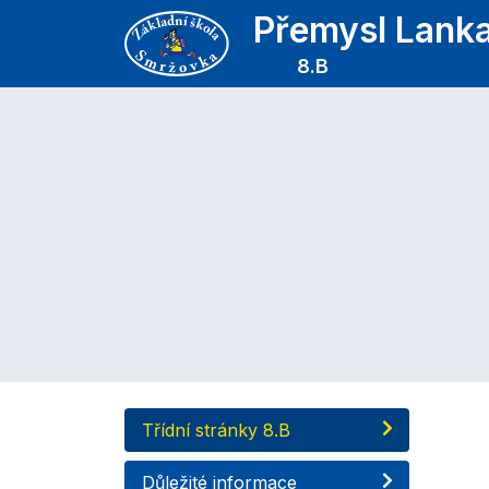
Přemysl Lankaš
8.B
Třídní stránky 8.B
Důležité informace